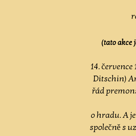
r
(tato akce 
14. července
Ditschin) A
řád premons
o hradu. A je
společně s 