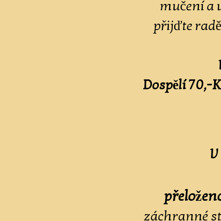
mučení a u
přijďte radě
Dospělí 70,-K
V
př
záchranné st