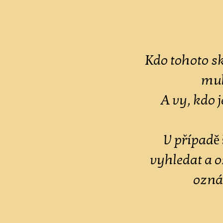
Kdo tohoto s
mul
A vy, kdo j
V případě
vyhledat a o
ozná