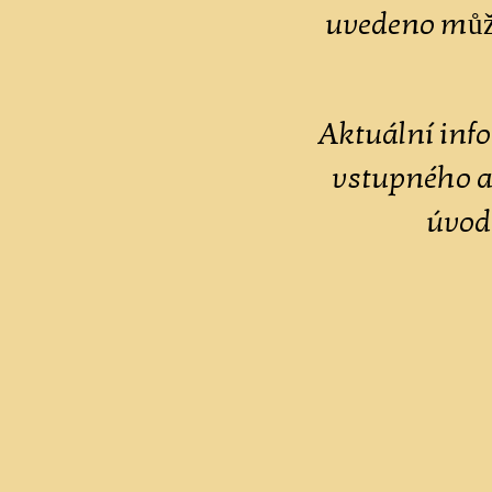
uvede
Aktuální inf
vstupného at
úvod