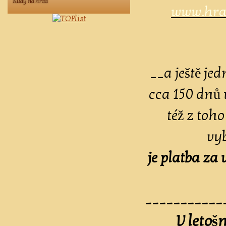
Kudy na hrad
www.hrad
__a ještě je
cca 150 dnů 
též z toh
vyb
je platba za
___________
V letoš