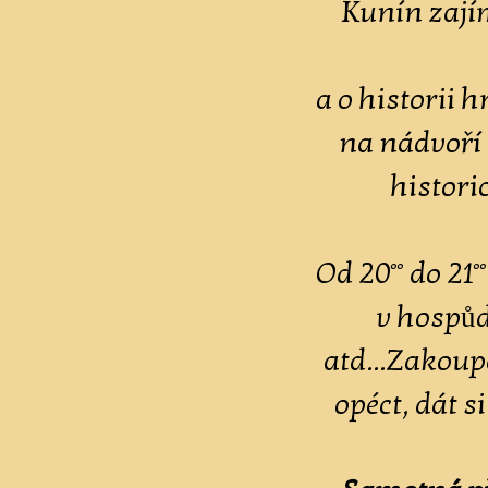
Kunín zají
a o historii 
na nádvoří 
histori
Od 20°° do 21
v hospůd
atd...Zakoup
opéct, dát s