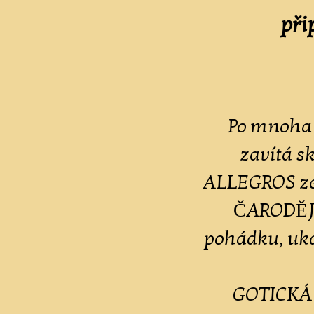
při
Po mnoha 
zavítá s
ALLEGROS ze
ČARODĚJN
pohádku, uk
GOTICKÁ 