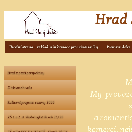
Hrad 
Úvodní strana - základní informace pro návštěvníky
Provozní doba
Hrad z ptačí perspektivy
M
Z historie hradu
My, provozov
Kulturní program sezony 2026
s
a romantic
ZŠ 1. a 2. st. školní výlet šk.rok 25/26
komercí, nej