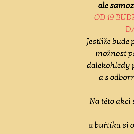
ale samozř
OD 19 BU
D
Jestliže bude
možnost p
dalekohledy 
a s odbo
Na této akci
a buřtíka si