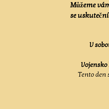
Můžeme vám 
se uskuteční
V sobo
Vojensko 
Tento den 