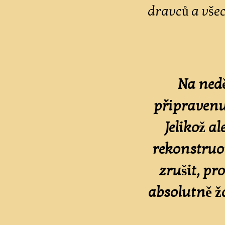
dravců a vše
Na nedě
připraven
Jelikož al
rekonstruo
zrušit, p
absolutně ž