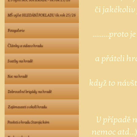
ZŠ výlet NOC NA HRADĚ - šk.rok 25/26
či jakékoli
MŠ výlet HLEDÁNÍ POKLADU šk.rok 25/26
Fotogalerie
.........pro
Články a videa o hradu
a přáteli h
Svatby na hradě
Noc na hradě
když to návšt
Dobrovolné brigády na hradě
Zajímavosti v okolí hradu
V případě n
Pověsti o hradu Starojickém
nemoc atd...