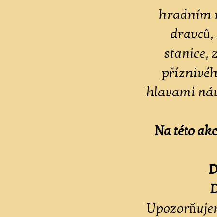
hradním n
dravců,
stanice, 
příznivéh
hlavami návš
Na této ak
D
D
Upozorňujem