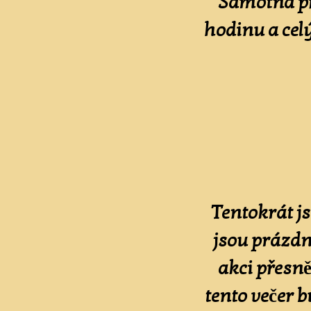
Samotná př
hodinu a ce
Tentokrát j
jsou prázdn
akci přesně
tento večer 