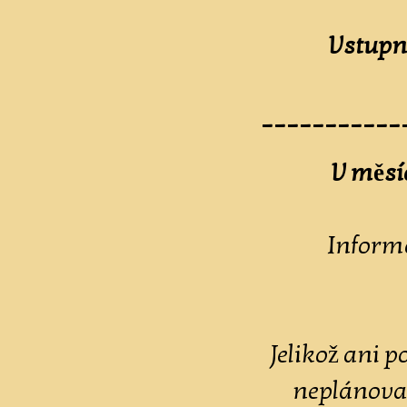
Vstupn
___________
V měsíc
Inform
Jelikož ani 
neplánovan