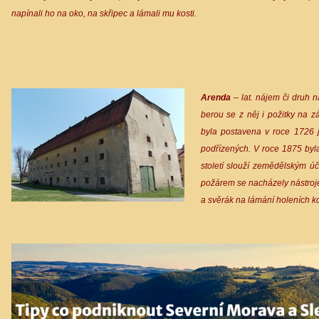
napínali ho na oko, na skřipec a lámali mu kosti.
Arenda
– lat. nájem či druh 
berou se z něj i požitky na 
byla postavena v roce 1726 j
podřízených. V roce 1875 byl
století slouží zemědělským ú
požárem se nacházely nástroje
a svěrák na lámání holeních ko