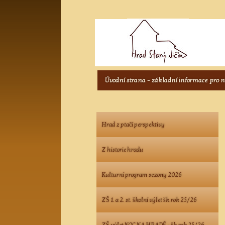
Úvodní strana - základní informace pro 
Hrad z ptačí perspektivy
Z historie hradu
Kulturní program sezony 2026
ZŠ 1. a 2. st. školní výlet šk.rok 25/26