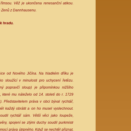
římsou. Věž je ukončena renesanční atikou.
em Zenů z Dannhausenu.
k hradu.
lnice od Nového Jičína. Na hladkém dříku je
 sloužící v minulosti pro uchycení řetězu.
ný popravčí sloup) je připomínkou nižšího
, které mu náleželo od 14. století do r. 1729
).
Představitelem práva v obci býval rychtář,
ěl každý obrátit a on ho musel vyslechnout.
soudil rychtář sám. Větší věci jako loupeže,
ěry, spojení se zlými duchy soudil purkmistr
omocí práva útrpného. Když se nechtěl přiznat,