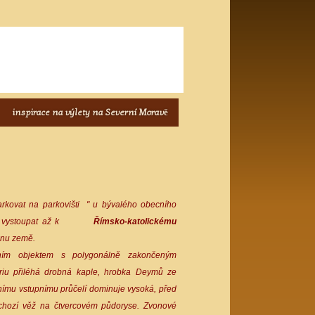
inspirace na výlety na Severní Moravě
rkovat na parkovišti " u bývalého obecního
 vystoupat až k
Římsko-katolickému
onu země.
dním objektem s polygonálně zakončeným
riu přiléhá drobná kaple, hrobka Deymů ze
adnímu vstupnímu průčelí dominuje vysoká, před
ůchozí věž na čtvercovém půdoryse. Zvonové