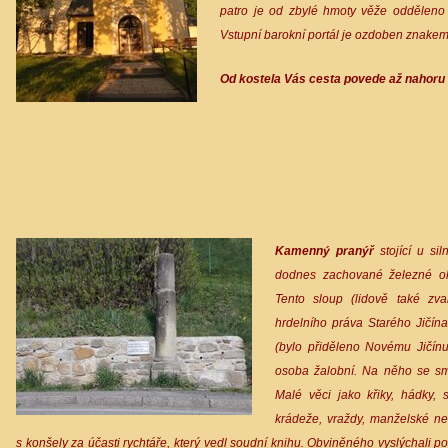
patro je od zbylé hmoty věže odděleno 
Vstupní barokní portál je ozdoben znak
Od kostela Vás cesta povede až nahoru 
Kamenný pranýř
stojící u si
dodnes zachované železné oko
Tento sloup (lidově také zva
hrdelního práva Starého Jičína
(bylo přiděleno Novému Jičínu
osoba žalobní. Na něho se sm
Malé věci jako křiky, hádky, 
krádeže, vraždy, manželské nev
s konšely za účasti rychtáře, který vedl soudní knihu. Obviněného vyslýchali p