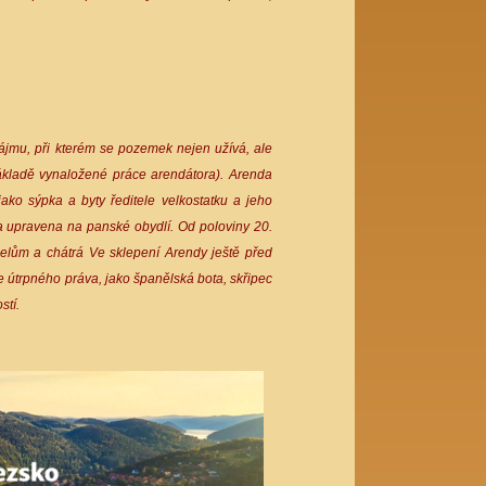
nájmu, při kterém se pozemek nejen užívá, ale
základě vynaložené práce arendátora). Arenda
ako sýpka a byty ředitele velkostatku a jeho
a upravena na panské obydlí. Od poloviny 20.
čelům a chátrá Ve sklepení Arendy ještě před
 útrpného práva, jako španělská bota, skřipec
stí.