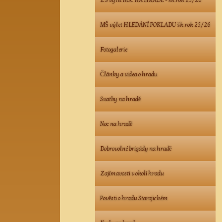
ZŠ výlet NOC NA HRADĚ - šk.rok 25/26
MŠ výlet HLEDÁNÍ POKLADU šk.rok 25/26
Fotogalerie
Články a videa o hradu
Svatby na hradě
Noc na hradě
Dobrovolné brigády na hradě
Zajímavosti v okolí hradu
Pověsti o hradu Starojickém