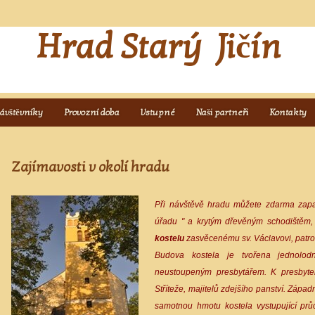
Hrad Starý Jičín
návštěvníky
Provozní doba
Vstupné
Naši partneři
Kontakty
Zajímavosti v okolí hradu
Při návštěvě hradu můžete zdarma zapa
úřadu " a krytým dřevěným schodištěm,
kostelu
zasvěcenému sv. Václavovi, patr
Budova kostela je tvořena jednolo
neustoupeným presbytářem. K presbyte
Stříteže, majitelů zdejšího panství. Záp
samotnou hmotu kostela vystupující pr