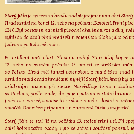
Starý Jičín
je zřícenina hradu nad stejnojmennou obcí Starý Ji
Hrad vznikl na konci 12. nebo na počátku 13.století. První pí
1240. Byl postaven na místě původní dřevěné tvrze a díky své
výhledu do okolí plnil především vojenskou úlohu jako ochra
Jadranu po Baltické moře.
Po osídlení naší vlasti Slovany nabyl Starojický kopec 
12. nebo na samém počátku 13. století se strážisko mění
do Polska. Hrad měl funkci vojenskou, z malé části snad 
vznikla malá osada hradčanů nynější Starý Jičín, který byl a
osídleným místem při stezce. Nasvědčuje tomu i okolnost,
sv. Václavu, podle tehdejšího pojetí patronovi státní hranic
jméno slovanské, související se slovem nebo vlastním jméne
divočák. Dotvořen příponou -ín znamená Dikův /majetek/.
Starý Jičín se stal již na počátku 13. století tržní vsí. Při 
další kolonizační osady. Tyto se stávají součástí panství, j