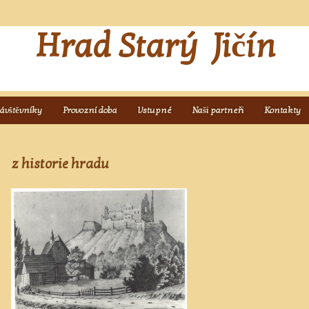
Hrad Starý Jičín
návštěvníky
Provozní doba
Vstupné
Naši partneři
Kontakty
z historie hradu