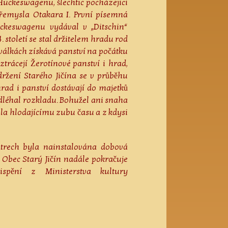
z Hückeswagenu, šlechtic pocházející
Přemysla Otakara I. První písemná
ckeswagenu vydával v „Ditschin“
 století se stal držitelem hradu rod
válkách získává panství na počátku
 ztrácejí Žerotínové panství i hrad,
držení Starého Jičína se v průběhu
 hrad i panství dostávají do majetků
dléhal rozkladu. Bohužel ani snaha
ila hlodajícímu zubu času a z kdysi
atrech byla nainstalována dobová
 Obec Starý Jičín nadále pokračuje
pění z Ministerstva kultury