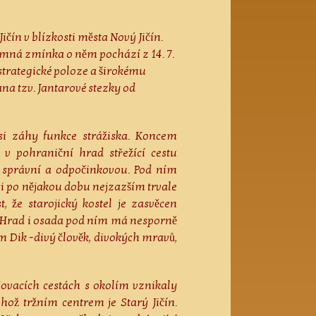
čín v blízkosti města Nový Jičín.
semná zmínka o něm pochází z 14. 7.
 strategické poloze a širokému
na tzv. Jantarové stezky od
asi záhy funkce strážiska. Koncem
 v pohraniční hrad střežící cestu
i správní a odpočinkovou. Pod ním
si po nějakou dobu nejzazším trvale
 že starojický kostel je zasvěcen
e. Hrad i osada pod ním má nesporně
m Dik -divý člověk, divokých mravů,
spojovacích cestách s okolím vznikaly
ehož tržním centrem je Starý Jičín.