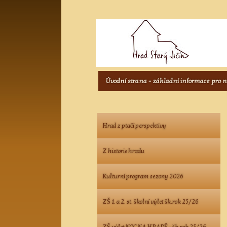
Úvodní strana - základní informace pro 
Hrad z ptačí perspektivy
Z historie hradu
Kulturní program sezony 2026
ZŠ 1. a 2. st. školní výlet šk.rok 25/26