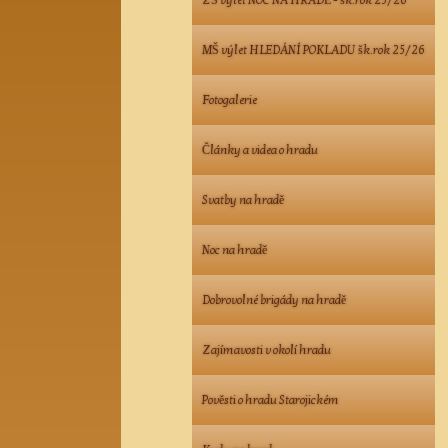
ZŠ výlet NOC NA HRADĚ - šk.rok 25/26
MŠ výlet HLEDÁNÍ POKLADU šk.rok 25/26
Fotogalerie
Články a videa o hradu
Svatby na hradě
Noc na hradě
Dobrovolné brigády na hradě
Zajímavosti v okolí hradu
Pověsti o hradu Starojickém