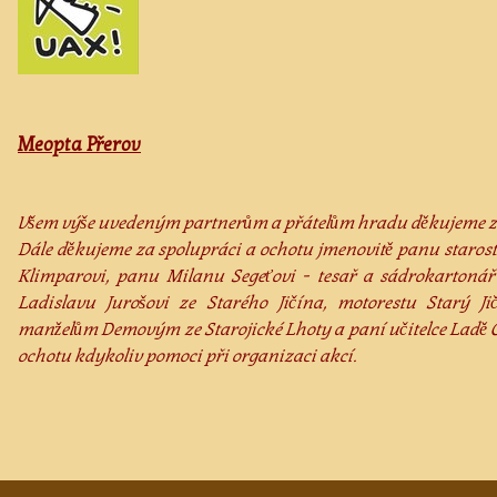
Meopta Přerov
Všem výše uvedeným partnerům a přátelům hradu děkujeme za
Dále děkujeme za spolupráci a ochotu jmenovitě panu starost
Klimparovi, panu Milanu Segeťovi - tesař a sádrokartonář
Ladislavu Jurošovi ze Starého Jičína, motorestu Starý J
manželům Demovým ze Starojické Lhoty a paní učitelce Ladě Oc
ochotu kdykoliv pomoci při organizaci akcí.