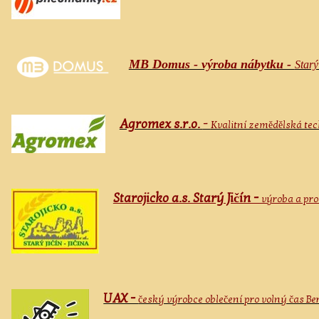
MB Domus - výroba nábytku -
Starý
Agromex s.r.o.
-
Kvalitní zemědělská tech
Starojicko a.s. Starý Jičín -
výroba a pr
UAX -
český výrobce oblečení pro volný čas B