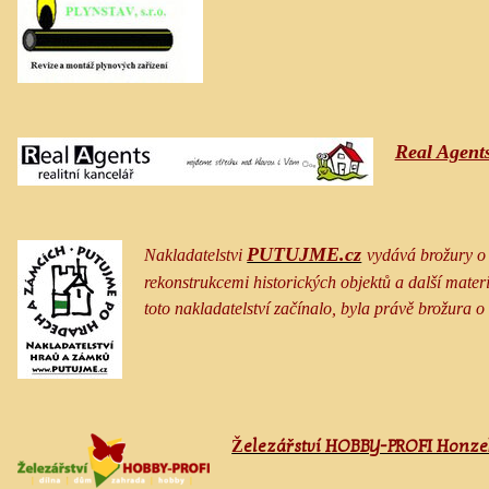
Real Agent
PUTUJME.cz
Nakladatelstvi
vydává brožury o
rekonstrukcemi historických objektů a další materi
toto nakladatelství začínalo, byla právě brožura o
Železářství HOBBY-PROFI Honz