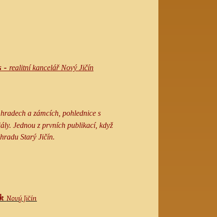
s -
realitní kancelář Nový Jičín
 hradech a zámcích, pohlednice s
ály. Jednou z prvních publikací, když
 hradu Starý Jičín.
ek
Nový Jičín