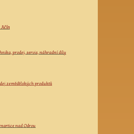
 Jičín
nika, prodej, servis, náhradní díly
odej zemědělských produktů
ernartice nad Odrou