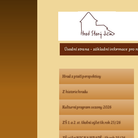
Úvodní strana - základní informace pro 
Hrad z ptačí perspektivy
Z historie hradu
Kulturní program sezony 2026
ZŠ 1. a 2. st. školní výlet šk.rok 25/26