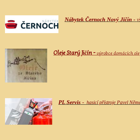
Nábytek Černoch Nový Jičín -
v
Oleje Starý Jičín -
výrobce domácích olej
PL Servis
-
hasicí přístroje Pavel Něm