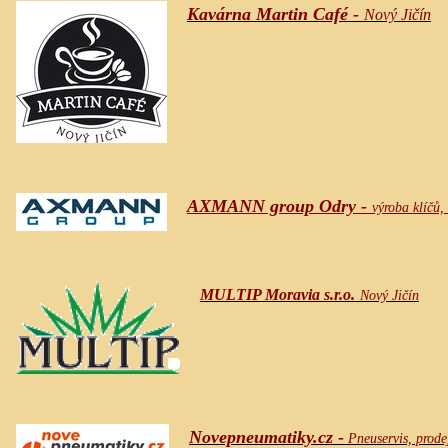
Kavárna Martin Café -
Nový Jičín
AXMANN group Odry -
výroba klíčů,
MULTIP Moravia s.r.o.
Nový Jičín
Novepneumatiky.cz -
Pneuservis, prode