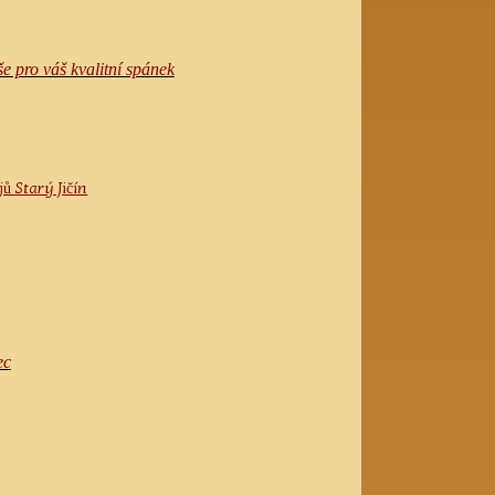
še pro váš kvalitní spánek
ů Starý Jičín
ec