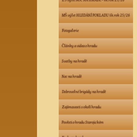
ZŠ výlet NOC NA HRADĚ - šk.rok 25/26
MŠ výlet HLEDÁNÍ POKLADU šk.rok 25/26
Fotogalerie
Články a videa o hradu
Svatby na hradě
Noc na hradě
Dobrovolné brigády na hradě
Zajímavosti v okolí hradu
Pověsti o hradu Starojickém