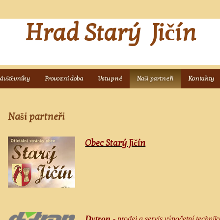
Hrad Starý Jičín
návštěvníky
Provozní doba
Vstupné
Naši partneři
Kontakty
Naši partneři
Obec Starý Jičín
Dytron
-
prodej a servis výpočetní technik