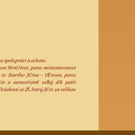
 spolupráci a ochotu.
ovi Hrnčířovi, panu místostarostovi
 ze Starého Jičína - Vlčnova, panu
ičín a samozřejmě velký dík patří
áskové ze ZŠ Starý Jičín za velikou