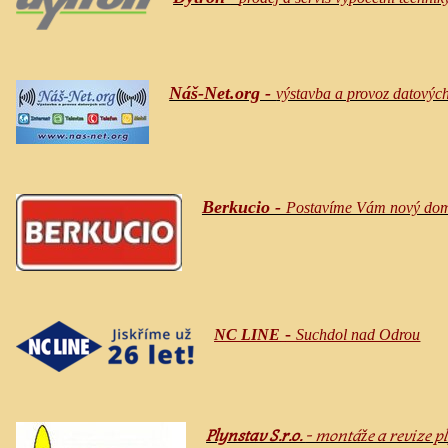
Náš-Net.org -
výstavba a provoz datových 
Berkucio -
Postavíme Vám nový do
-
NC LINE
Suchdol nad Odrou
Plynstav S.r.o.
- montáže a revize 