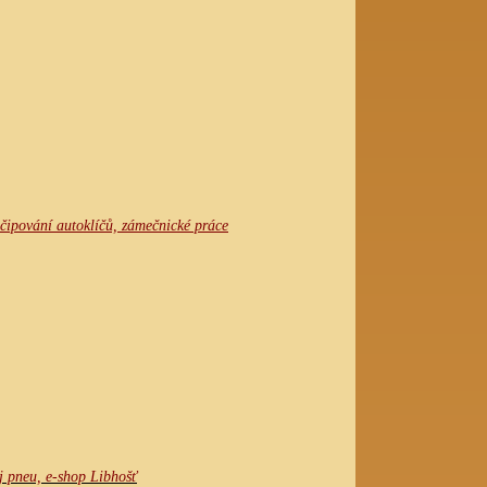
 čipování autoklíčů, zámečnické práce
j pneu, e-shop Libhošť